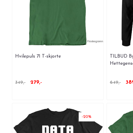
Hvilepuls 71 T-skjorte
TILBUD By
Hettegen
279,-
389
349,-
649,-
-20%