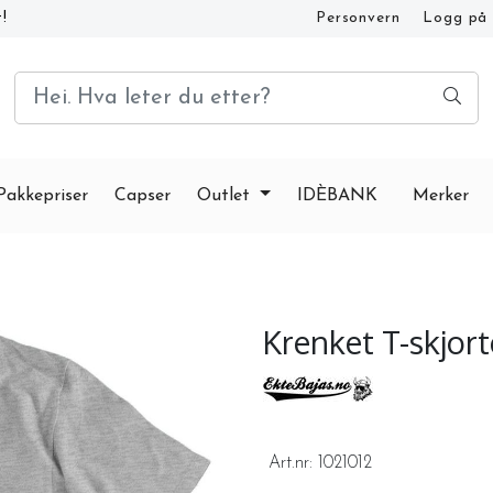
!
Personvern
Logg på
Kundeservice og FAQ
Pakkepriser
Capser
Outlet
IDÈBANK
Merker
Krenket T-skjort
Art.nr:
1021012