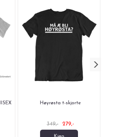
NISEX
Høyrøsta t-skjorte
2 uker av i
349,-
279,-
34
Kjøp