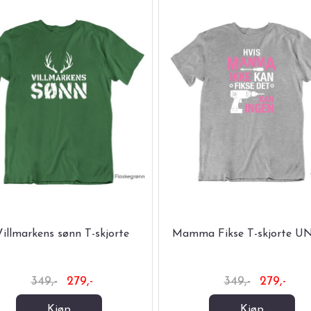
illmarkens sønn T-skjorte
Mamma Fikse T-skjorte U
349,-
279,-
349,-
279,-
Kjøp
Kjøp