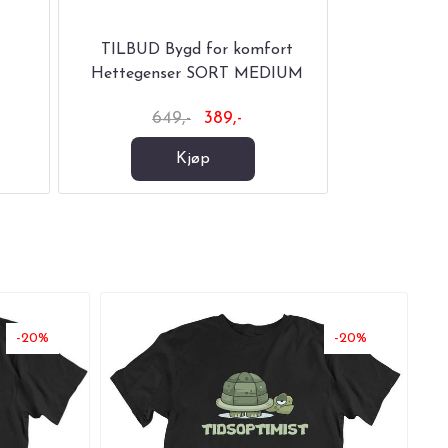
TILBUD Bygd for komfort
Skal Bar
Hettegenser SORT MEDIUM
t
649,-
389,-
34
Kjøp
-20%
-20%