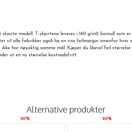
 t-skjorte modell. T-skjortene leveres i 160 g/m2 bomull som 
r vil alle fabrikker også ha en viss feilmargin innenfor hver
ikke har nøyaktig samme mål. Kjøper du likevel feil størrelse k
nder ut en ny størrelse kostnadsfritt.
Alternative produkter
20%
20%