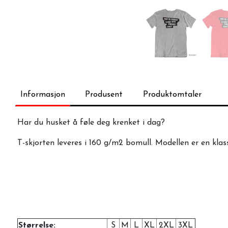
Informasjon
Produsent
Produktomtaler
Har du husket å føle deg krenket i dag?
T-skjorten leveres i 160 g/m2 bomull. Modellen er en klas
Størrelse:
S
M
L
XL
2XL
3XL