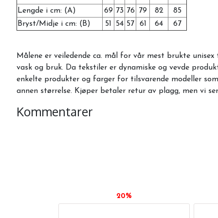
Lengde i cm: (A)
69
73
76
79
82
85
Bryst/Midje i cm: (B)
51
54
57
61
64
67
Målene er veiledende ca. mål for vår mest brukte unisex
vask og bruk. Da tekstiler er dynamiske og vevde produkte
enkelte produkter og farger for tilsvarende modeller som 
annen størrelse. Kjøper betaler retur av plagg, men vi se
Kommentarer
20%