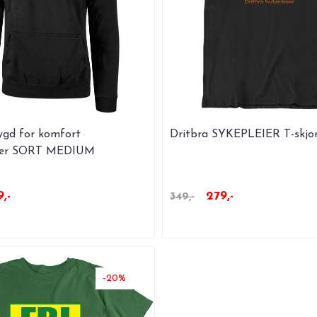
gd for komfort
Dritbra SYKEPLEIER T-skjor
ser SORT MEDIUM
,-
279,-
349,-
-20%