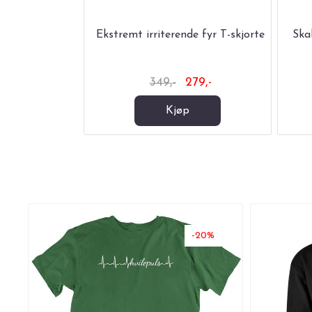
ttegenser
Ekstremt irriterende fyr T-skjorte
Ska
-
349,-
279,-
Kjøp
-20%