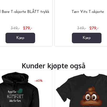
l Bare T-skjorte BLÅTT trykk
Tørr Vits T-skjorte
349,-
279,-
349,-
279,-
Kjøp
Kjøp
Kunder kjøpte også
-40%