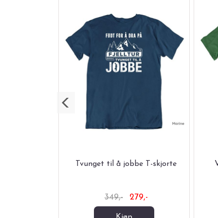
-skjorte
Tvunget til å jobbe T-skjorte
V
79,-
349,-
279,-
Kjøp