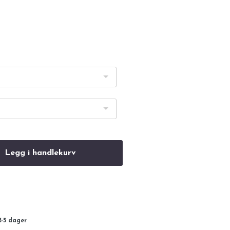
Legg i handlekurv
r
3-5 dager