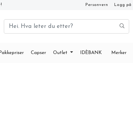
!
Personvern
Logg på
Kundeservice og FAQ
Pakkepriser
Capser
Outlet
IDÈBANK
Merker