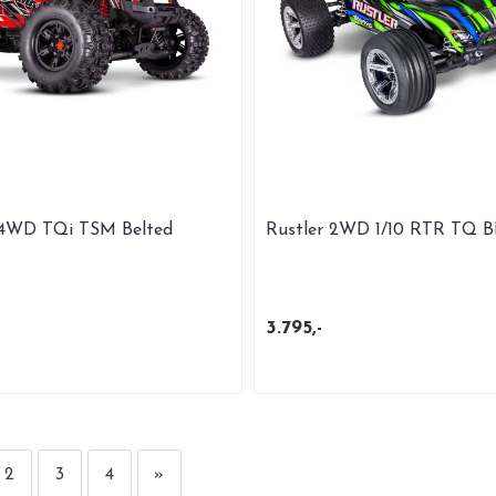
4WD TQi TSM Belted
Rustler 2WD 1/10 RTR TQ 
3.795,-
2
3
4
»