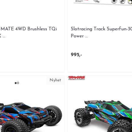
IMATE 4WD Brushless TQi
Slotracing Track Superfun-3
...
Power ...
995,-
Nyhet