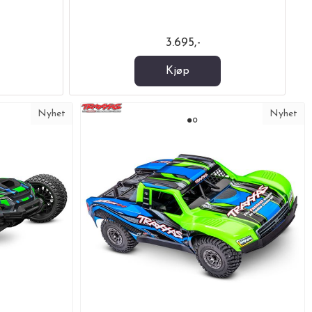
3.695,-
Kjøp
Nyhet
Nyhet