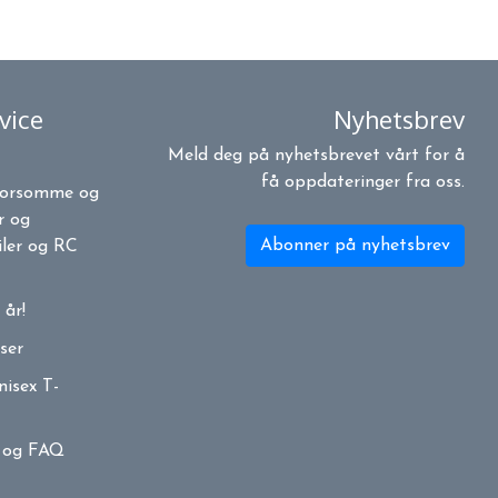
vice
Nyhetsbrev
Meld deg på nyhetsbrevet vårt for å
få oppdateringer fra oss.
morsomme og
r og
Abonner på nyhetsbrev
iler og RC
 år!
ser
isex T-
e og FAQ