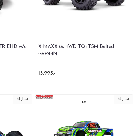
RTR EHD w/o
X-MAXX 8s 4WD TQi TSM Belted
GRØNN
15.995,-
Nyhet
Nyhet