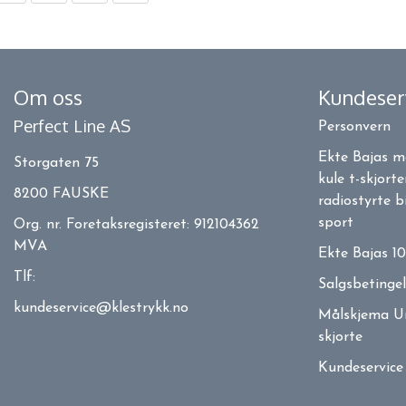
Om oss
Kundeser
Perfect Line AS
Personvern
Ekte Bajas 
Storgaten 75
kule t-skjorte
8200 FAUSKE
radiostyrte b
sport
Org. nr. Foretaksregisteret: 912104362
MVA
Ekte Bajas 10
Tlf:
Salgsbetingel
kundeservice@klestrykk.no
Målskjema Un
skjorte
Kundeservic