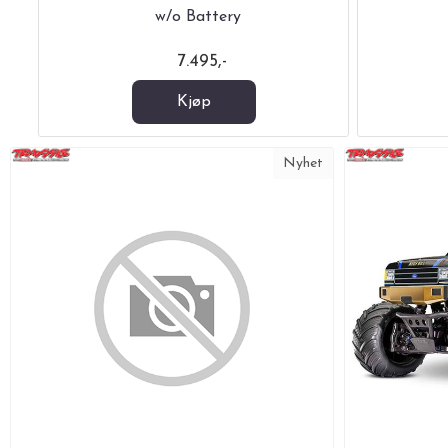
w/o Battery
7.495,-
Kjøp
Nyhet