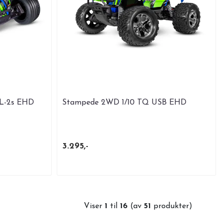
BL-2s EHD
Stampede 2WD 1/10 TQ USB EHD
3.295,-
Viser
1
til
16
(av
51
produkter)