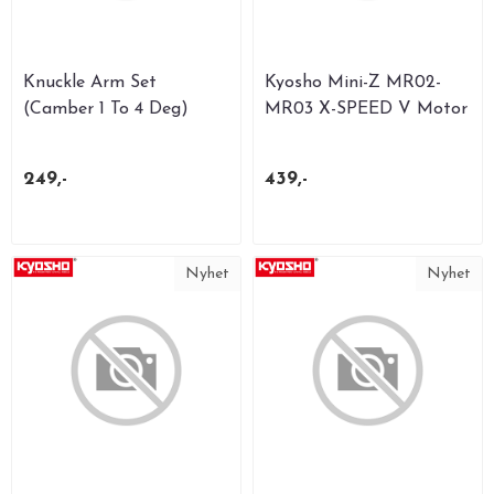
Knuckle Arm Set
Kyosho Mini-Z MR02-
(Camber 1 To 4 Deg)
MR03 X-SPEED V Motor
Kyosho Mini-Z ...
...
249,-
439,-
Nyhet
Nyhet