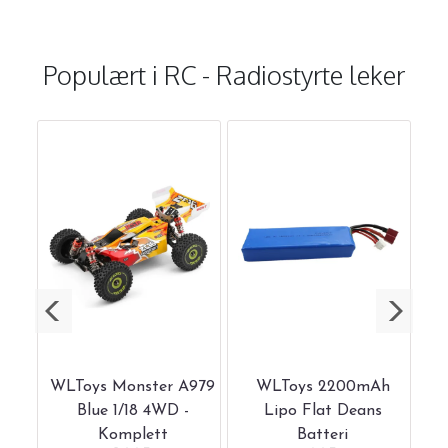
Populært i
RC - Radiostyrte leker
ing
WLToys Monster A979
WLToys 2200mAh
W
Blue 1/18 4WD -
Lipo Flat Deans
1
hore
Komplett
Batteri
R