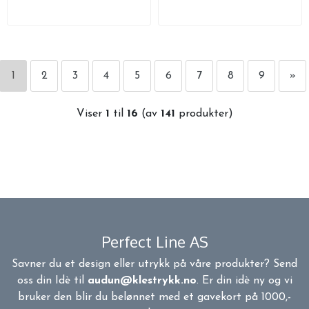
1
2
3
4
5
6
7
8
9
»
Viser
1
til
16
(av
141
produkter)
Perfect Line AS
Savner du et design eller utrykk på våre produkter? Send
oss din Idè til
audun@klestrykk.no
. Er din idè ny og vi
bruker den blir du belønnet med et gavekort på 1000,-