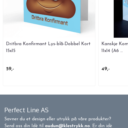
Dritbra Konfirmant Lys-blå-Dobbel Kort
Kanskje Kom
15x15
11x14 (A6 ...
59,-
49,-
Perfect Line AS
Savner du et design eller utrykk på våre produkter?
Send oss din Idè til
audun@klestrykk.no
. Er din idè