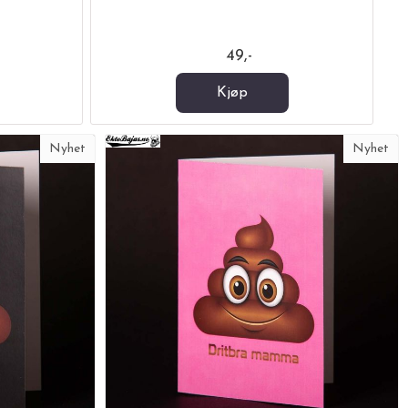
49,-
Kjøp
Nyhet
Nyhet