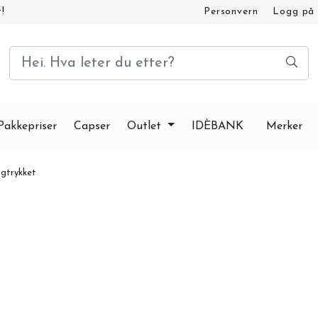
!
Personvern
Logg på
Kundeservice og FAQ
Pakkepriser
Capser
Outlet
IDÈBANK
Merker
gtrykket