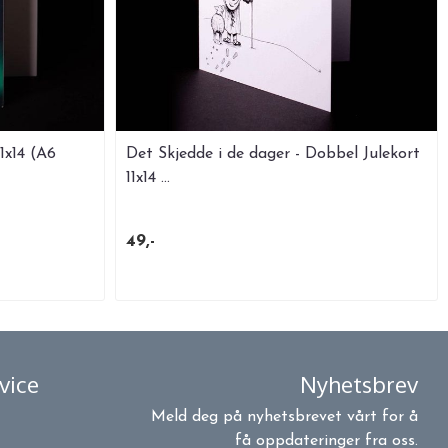
1x14 (A6
Det Skjedde i de dager - Dobbel Julekort
11x14 ...
49,-
vice
Nyhetsbrev
Meld deg på nyhetsbrevet vårt for å
få oppdateringer fra oss.