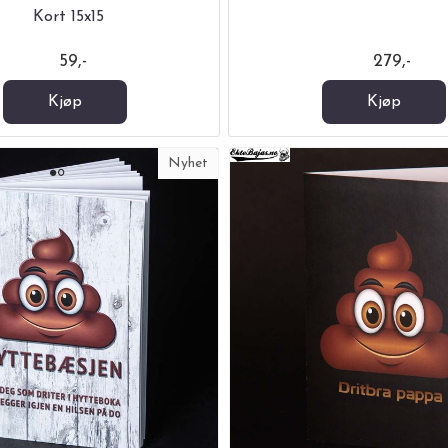
Kort 15x15
59,-
279,-
Kjøp
Kjøp
Nyhet