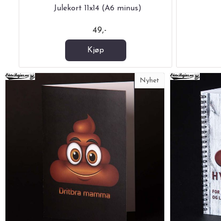
Julekort 11x14 (A6 minus)
49,-
Kjøp
Nyhet