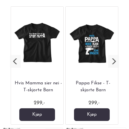
orte
Hvis Mamma sier nei -
Pappa Fikse - T-
P
T-skjorte Barn
skjorte Barn
299,-
299,-
Kjøp
Kjøp