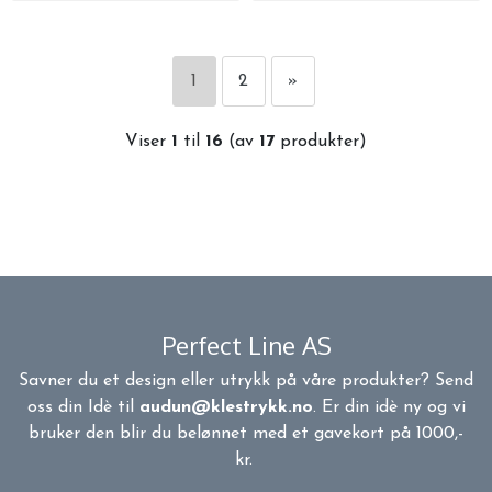
1
2
»
Viser
1
til
16
(av
17
produkter)
Perfect Line AS
Savner du et design eller utrykk på våre produkter? Send
oss din Idè til
audun@klestrykk.no
. Er din idè ny og vi
bruker den blir du belønnet med et gavekort på 1000,-
kr.