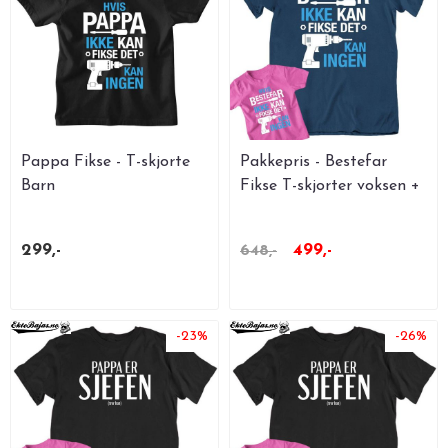
Pappa Fikse - T-skjorte
Pakkepris - Bestefar
Barn
Fikse T-skjorter voksen +
1 ....
299,-
499,-
648,-
-23%
-26%