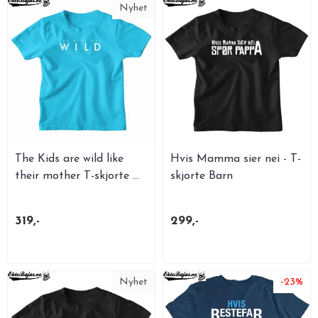
Nyhet
The Kids are wild like
Hvis Mamma sier nei - T-
their mother T-skjorte ...
skjorte Barn
319,-
299,-
Nyhet
-23%