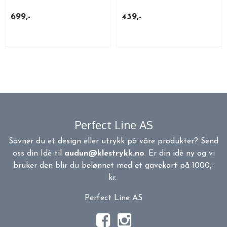
699,-
439,-
Perfect Line AS
Savner du et design eller utrykk på våre produkter? Send
oss din Idè til
audun@klestrykk.no
. Er din idè ny og vi
bruker den blir du belønnet med et gavekort på 1000,-
kr.
Perfect Line AS