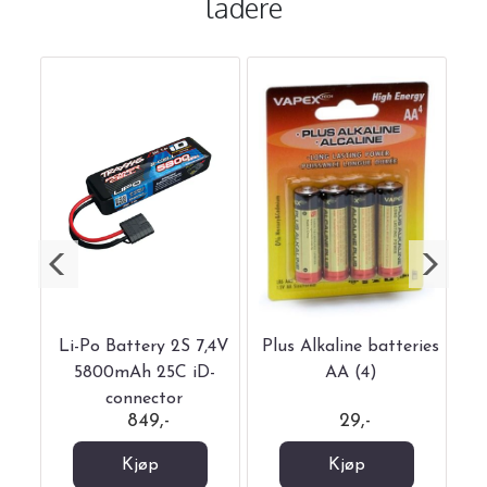
ladere
S
Li-Po Battery 2S 7,4V
Plus Alkaline batteries
C
5800mAh 25C iD-
AA (4)
4
connector
849,-
29,-
Kjøp
Kjøp