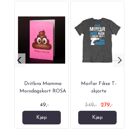
 T-
Dritbra Mamma
Morfar Fikse T-
Jeg
Morsdagskort ROSA
skjorte
-
49,-
349,-
279,-
Kjøp
Kjøp