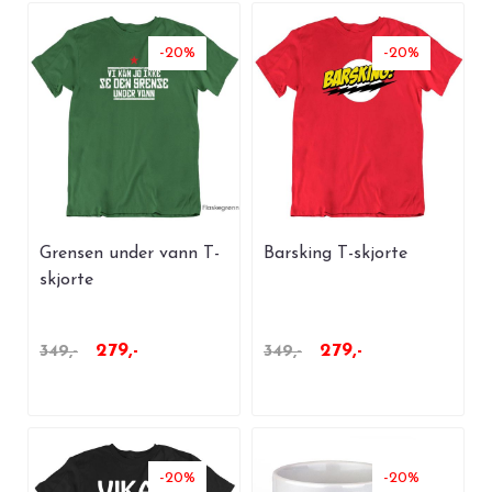
-20%
-20%
Grensen under vann T-
Barsking T-skjorte
skjorte
279,-
279,-
349,-
349,-
-20%
-20%