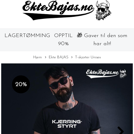
LAGERTØMMING
OPPTIL
🎁 Gaver til den som
90%
har alt!
Hjem
Ekte BAJAS
T-skjorter Unisex
20%