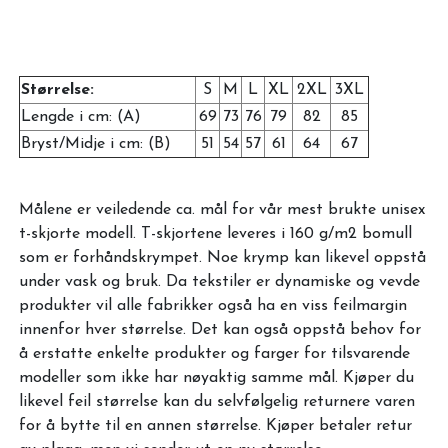
Størrelse:
S
M
L
XL
2XL
3XL
Lengde i cm: (A)
69
73
76
79
82
85
Bryst/Midje i cm: (B)
51
54
57
61
64
67
Målene er veiledende ca. mål for vår mest brukte unisex
t-skjorte modell. T-skjortene leveres i 160 g/m2 bomull
som er forhåndskrympet. Noe krymp kan likevel oppstå
under vask og bruk. Da tekstiler er dynamiske og vevde
produkter vil alle fabrikker også ha en viss feilmargin
innenfor hver størrelse. Det kan også oppstå behov for
å erstatte enkelte produkter og farger for tilsvarende
modeller som ikke har nøyaktig samme mål. Kjøper du
likevel feil størrelse kan du selvfølgelig returnere varen
for å bytte til en annen størrelse. Kjøper betaler retur