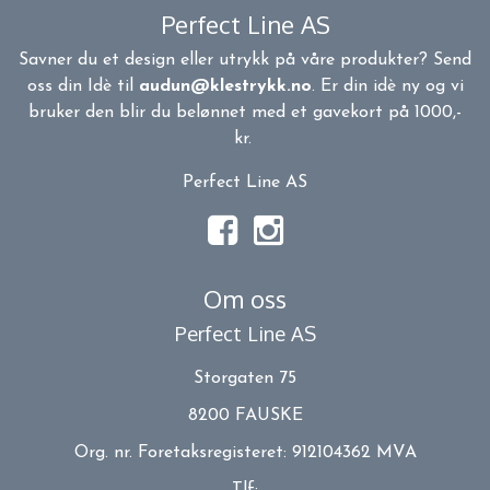
Perfect Line AS
Savner du et design eller utrykk på våre produkter? Send
oss din Idè til
audun@klestrykk.no
. Er din idè ny og vi
bruker den blir du belønnet med et gavekort på 1000,-
kr.
Perfect Line AS
Om oss
Perfect Line AS
Storgaten 75
8200 FAUSKE
Org. nr. Foretaksregisteret: 912104362 MVA
Tlf: