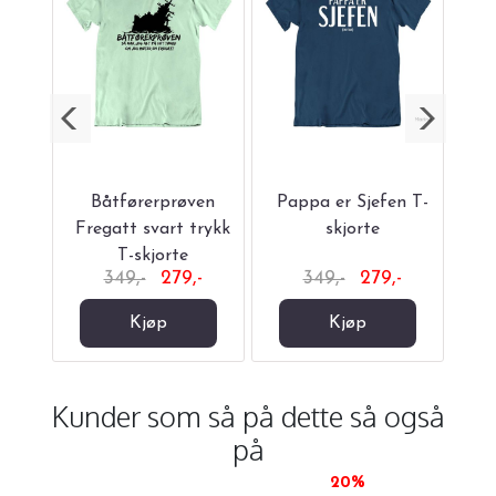
 T-
Båtførerprøven
Pappa er Sjefen T-
Tv
EX
Fregatt svart trykk
skjorte
T-skjorte
-
349,-
279,-
349,-
279,-
Kjøp
Kjøp
Kunder som så på dette så også
på
20%