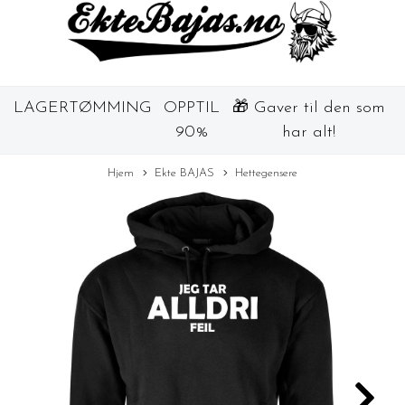
LAGERTØMMING
OPPTIL
🎁 Gaver til den som
90%
har alt!
Hjem
Ekte BAJAS
Hettegensere