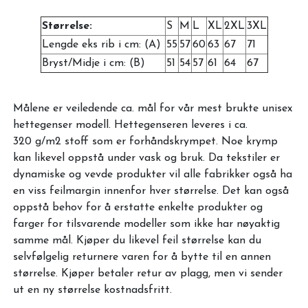
Størrelse:
S
M
L
XL
2XL
3XL
Lengde eks rib i cm: (A)
55
57
60
63
67
71
Bryst/Midje i cm: (B)
51
54
57
61
64
67
Målene er veiledende ca. mål for vår mest brukte unisex
hettegenser modell. Hettegenseren leveres i ca.
320 g/m2 stoff som er forhåndskrympet. Noe krymp
kan likevel oppstå under vask og bruk. Da tekstiler er
dynamiske og vevde produkter vil alle fabrikker også ha
en viss feilmargin innenfor hver størrelse. Det kan også
oppstå behov for å erstatte enkelte produkter og
farger for tilsvarende modeller som ikke har nøyaktig
samme mål. Kjøper du likevel feil størrelse kan du
selvfølgelig returnere varen for å bytte til en annen
størrelse. Kjøper betaler retur av plagg, men vi sender
ut en ny størrelse kostnadsfritt.