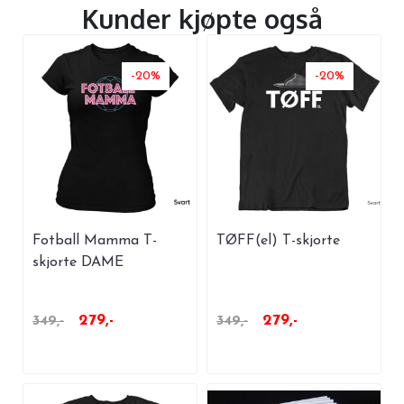
Kunder kjøpte også
-20%
-20%
Fotball Mamma T-
TØFF(el) T-skjorte
skjorte DAME
279,-
279,-
349,-
349,-