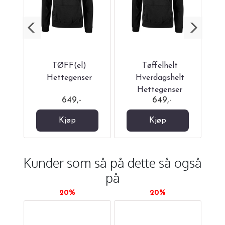
rlig
TØFF(el)
Tøffelhelt
Dr
Hettegenser
Hverdagshelt
r
Hettegenser
649,-
649,-
Kjøp
Kjøp
Kunder som så på dette så også
på
20%
20%