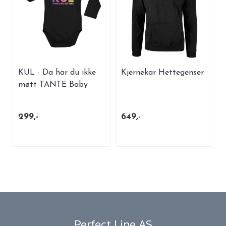
KUL - Da har du ikke
Kjernekar Hettegenser
møtt TANTE Baby
Body ...
299,-
649,-
Perfect Line AS