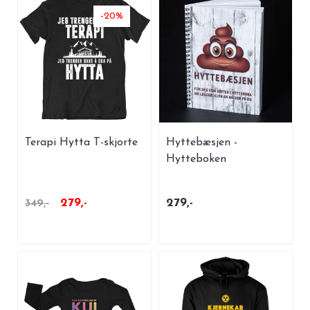
-20%
Terapi Hytta T-skjorte
Hyttebæsjen -
Hytteboken
279,-
279,-
349,-