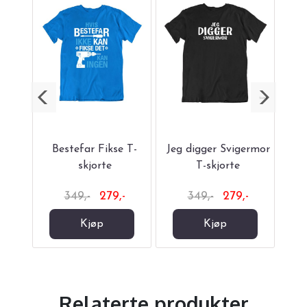
T-
Bestefar Fikse T-
Jeg digger Svigermor
Mam
skjorte
T-skjorte
-
349,-
279,-
349,-
279,-
Kjøp
Kjøp
Relaterte produkter