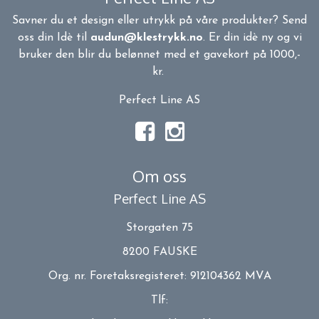
Savner du et design eller utrykk på våre produkter? Send
oss din Idè til
audun@klestrykk.no
. Er din idè ny og vi
bruker den blir du belønnet med et gavekort på 1000,-
kr.
Perfect Line AS
Om oss
Perfect Line AS
Storgaten 75
8200 FAUSKE
Org. nr. Foretaksregisteret: 912104362 MVA
Tlf: