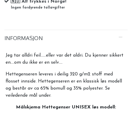
🇳🇴 Alt trykkes i Norge!
Ingen fordyrende tollavgifter
INFORMASJON
Jeg tar alldri feil......eller var det aldri. Du kjenner sikkert
en....om du ikke er en selv....
Hettegenseren leveres i deilig 320 g/m2 stoff med
flosset innside. Hettegenseren er en klassisk løs modell
og består av ca 65% bomull og 35% polyester. Se
veiledende mål under.
Målskjema Hettegenser UNISEX løs modell: